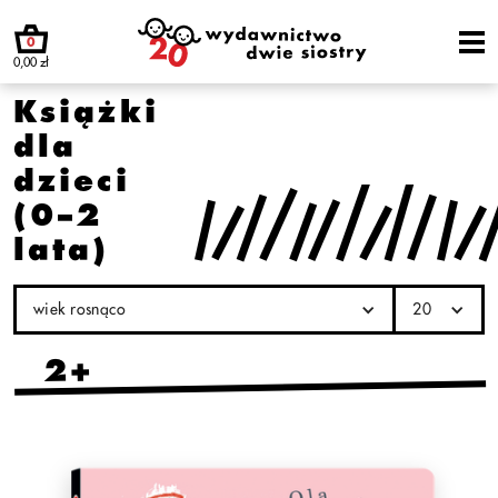
0
0,00 zł
Książki
dla
dzieci
(0–2
lata)
wiek rosnąco
20
2+