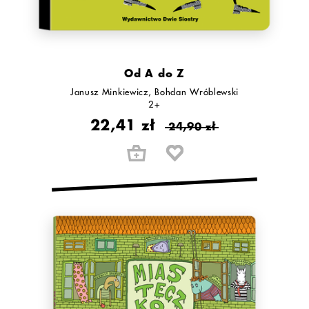
Od A do Z
Janusz Minkiewicz
Bohdan Wróblewski
2+
22,41 zł
24,90 zł