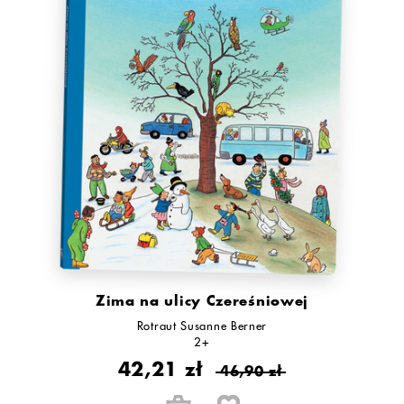
Zima na ulicy Czereśniowej
Rotraut Susanne Berner
2+
42,21 zł
46,90 zł