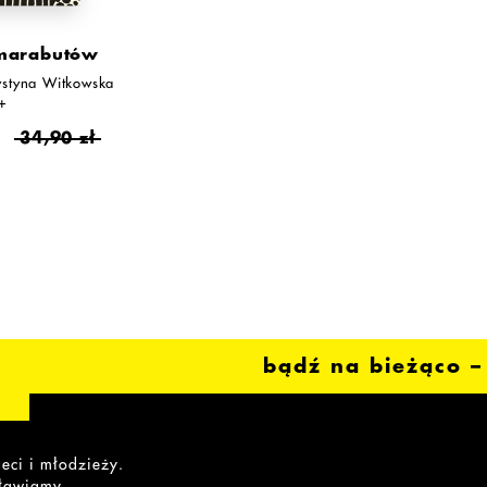
marabutów
ystyna Witkowska
+
ł
34,90 zł
!
bądź na bieżąco – 
eci i młodzieży.
yławiamy