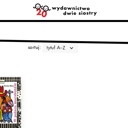
sortuj:
tytuł A–Z