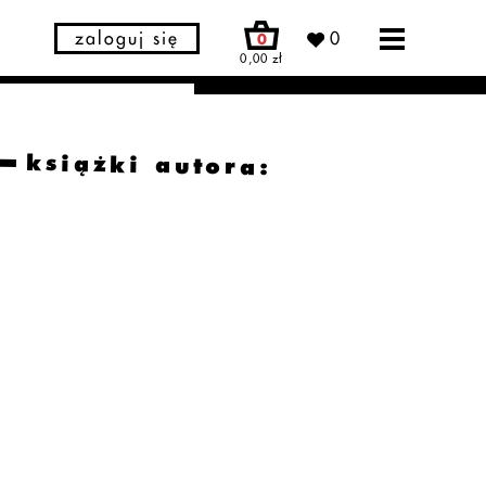
zaloguj się
0
0
0,00 zł
książki autora: