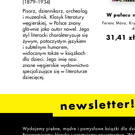
(1879–1934)
Pisarz, dziennikarz, archeolog
W pałacu 
i muzealnik. Klasyk literatury
węgierskiej, w Polsce znany
Ferenc Móra
Kr
4
głównie jako autor nowel. Jego
styl literacki charakteryzuje się
31,41 z
żywym, potoczystym językiem
i subtelnym humorem,
widocznym także w książkach
dla dzieci. Jego imię nosi
znane węgierskie wydawnictwo
specjalizujące się w literaturze
dziecięcej.
newsletter
Wydajemy piękne, mądre i pomysłowe książki dla dzi
Przypominamy klasykę i promujemy nowatorstwo. W