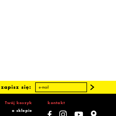
zapisz się:
Twój koszyk
kontakt
o sklepie