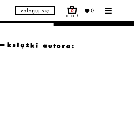
zaloguj się
0
0
0,00 zł
książki autora: