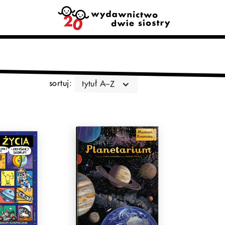
sortuj:
tytuł A–Z