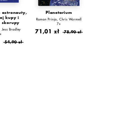
a astronauty,
Planetarium
ej kupy i
Raman Prinja
Chris Wormell
j skorupy
7+
Jess Bradley
71,01 zł
78,90 zł
+
ł
54,90 zł