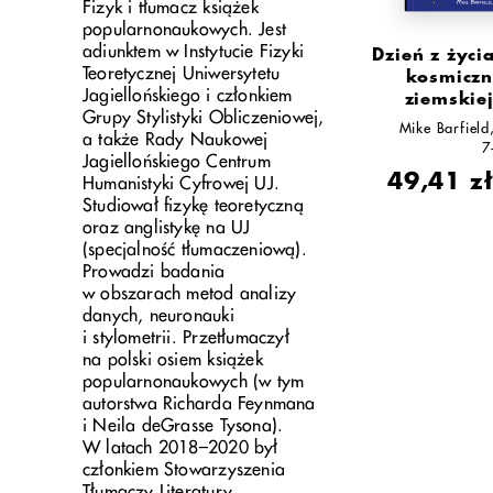
Fizyk i tłumacz książek
popularnonaukowych. Jest
adiunktem w Instytucie Fizyki
Dzień z życi
Teoretycznej Uniwersytetu
kosmiczn
Jagiellońskiego i członkiem
ziemskie
Grupy Stylistyki Obliczeniowej,
Mike Barfield
a także Rady Naukowej
7
Jagiellońskiego Centrum
49,41 z
Humanistyki Cyfrowej UJ.
Studiował fizykę teoretyczną
oraz anglistykę na UJ
(specjalność tłumaczeniową).
Prowadzi badania
w obszarach metod analizy
danych, neuronauki
i stylometrii. Przetłumaczył
na polski osiem książek
popularnonaukowych (w tym
autorstwa Richarda Feynmana
i Neila deGrasse Tysona).
W latach 2018–2020 był
członkiem Stowarzyszenia
Tłumaczy Literatury.