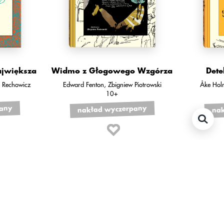
ajwiększa
Widmo z Głogowego Wzgórza
Dete
l Rechowicz
Edward Fenton
Zbigniew Piotrowski
Åke Hol
10+
pany
nakład wyczerpany
nak
polecamy również: