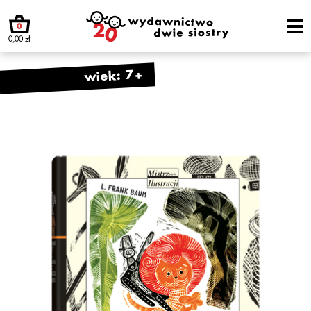
0
0,00 zł
wiek: 7+