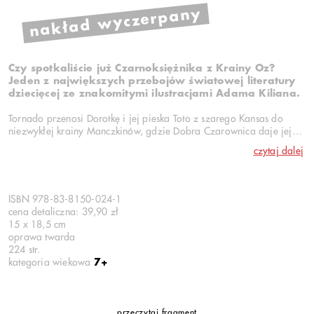
nakład wyczerpany
Czy spotkaliście już Czarnoksiężnika z Krainy Oz?
Jeden
z największych przebojów światowej literatury
dziecięcej ze znakomitymi ilustracjami Adama Kiliana.
Tornado przenosi Dorotkę i jej pieska Toto z szarego Kansas do
niezwykłej krainy Manczkinów, gdzie Dobra Czarownica daje jej
magiczne Srebrne Trzewiczki – a to dopiero początek przygody.
czytaj dalej
Wraz z nowymi przyjaciółmi: Strachem na Wróble, Blaszanym
Drwalem i Tchórzliwym Lwem mała Dorotka wyrusza do Wielkiego
Czarnoksiężnika Oza, by pomógł jej wrócić do domu. Ale czy Oz
potrafi spełnić każde życzenie?
ISBN 978-83-8150-024-1
cena detaliczna: 39,90 zł
Seria
Mistrzowie Ilustracji
przywołuje najlepsze tradycje
15 x 18,5 cm
polskiej grafiki książkowej. Wydajemy w niej reedycje
oprawa twarda
ponadczasowych hitów literatury dziecięcej zilustrowanych przez
224 str.
najwybitniejszych przedstawicieli polskiej szkoły ilustracji.
kategoria wiekowa
7+
przeczytaj fragment