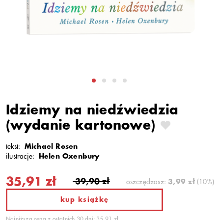
Idziemy na niedźwiedzia
(wydanie kartonowe)
tekst:
Michael Rosen
ilustracje:
Helen Oxenbury
35,91 zł
39,90 zł
oszczędzasz:
3,99 zł
(10%)
kup książkę
Najniższa cena z ostatnich 30 dni: 35,91 zł