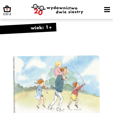
0
0,00 zł
wiek: 1+