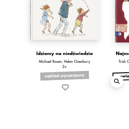
Idziemy na niedźwiedzia
Najmo
Michael Rosen
Helen Oxenbury
Trish 
3+
powia
nakład wyczerpany
polecamy również: