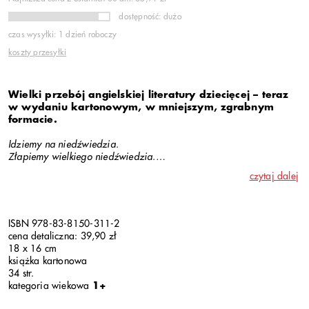
dostępność: dużo
czas wysyłki: 1 dzień roboczy
koszty przesyłki
Wielki przebój angielskiej literatury dziecięcej –
teraz
w wydaniu kartonowym, w mniejszym, zgrabnym
formacie.
Idziemy na niedźwiedzia.
Złapiemy wielkiego niedźwiedzia.
Jest taki piękny dzień!
czytaj dalej
Nie boimy się.
Czwórka dzieci, tata i pies wyruszają na wyprawę w poszukiwaniu
niedźwiedzia. Po drodze muszą pokonać wiele przeszkód: wysoką
ISBN 978-83-8150-311-2
trawę, rzekę, błoto, las, śnieżycę... A gdy już spotkają
cena detaliczna: 39,90 zł
niedźwiedzia? Przekonają się, że w przeciwnym kierunku da się je
18 x 16 cm
pokonać o wiele szybciej!
książka kartonowa
34 str.
Prosty, rytmiczny tekst pełen wyrazów dźwiękonaśladowczych, duże
kategoria wiekowa
1+
ilustracje i dowcipna puenta składają się na książkę, która zapewni
wspólną zabawę całej rodzinie, od najmłodszego do najstarszego.