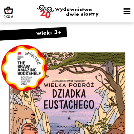
0
0,00 zł
wiek: 3+