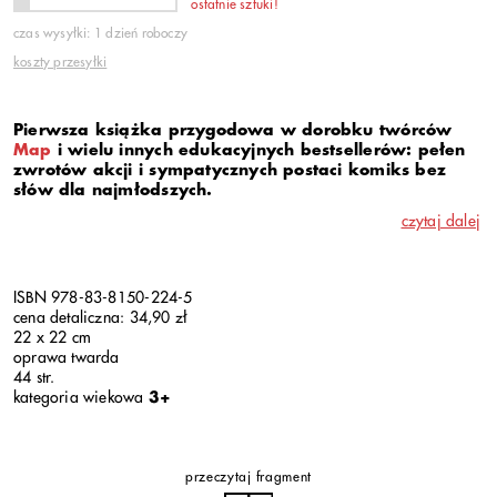
ostatnie sztuki!
czas wysyłki: 1 dzień roboczy
koszty przesyłki
Pierwsza książka przygodowa w dorobku twórców
Map
i wielu innych edukacyjnych bestsellerów: pełen
zwrotów akcji i sympatycznych postaci komiks bez
słów dla najmłodszych.
czytaj dalej
ISBN 978-83-8150-224-5
cena detaliczna: 34,90 zł
22 x 22 cm
oprawa twarda
44 str.
kategoria wiekowa
3+
przeczytaj fragment