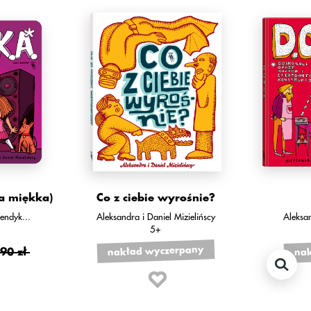
a miękka)
Co z ciebie wyrośnie?
endyk
...
Aleksandra i Daniel Mizielińscy
Aleksan
5+
nakład wyczerpany
nak
90 zł