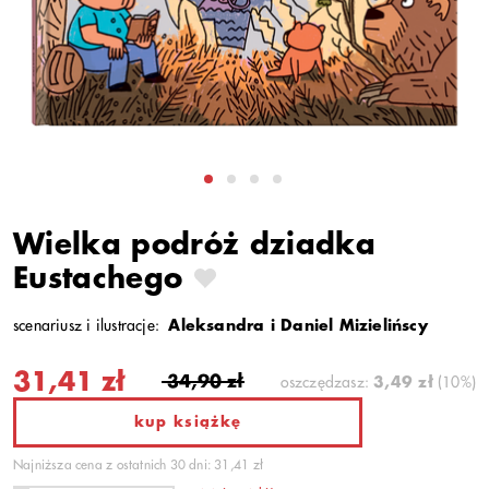
Wielka podróż dziadka
Eustachego
scenariusz i ilustracje:
Aleksandra i Daniel Mizielińscy
31,41 zł
34,90 zł
oszczędzasz:
3,49 zł
(10%)
kup książkę
Najniższa cena z ostatnich 30 dni: 31,41 zł