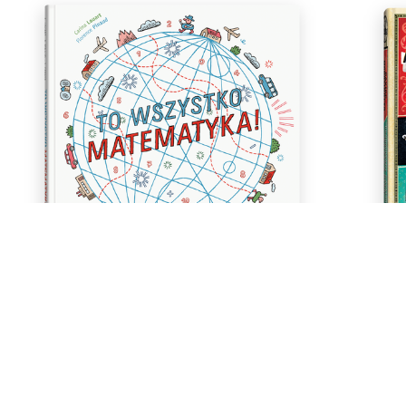
To wszystko matematyka!
Renomowan
Carina Louart
Florence Pinaud
...
9+
40,41 zł
44
44,90 zł