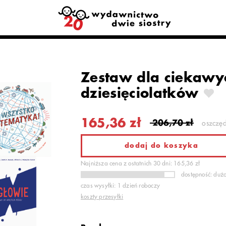
Zestaw dla ciekawy
dziesięciolatków
165,36 zł
206,70 zł
oszczę
dodaj do koszyka
Najniższa cena z ostatnich 30 dni: 165,36 zł
dostępność: duż
czas wysyłki: 1 dzień roboczy
koszty przesyłki