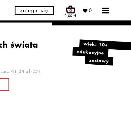
zaloguj się
0
0
0,00 zł
ch świata
wiek: 10+
edukacyjne
zestawy
dzasz:
41,34 zł
(20%)
o