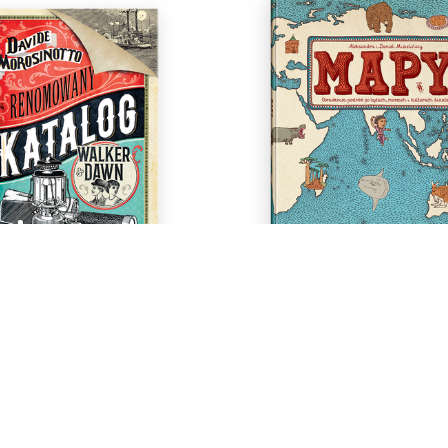
y katalog Walker & Dawn
MAPY
Davide Morosinotto
Aleksandra i Daniel Mizieli
10+
5+
,91 zł
71,01 zł
49,90 zł
78,90