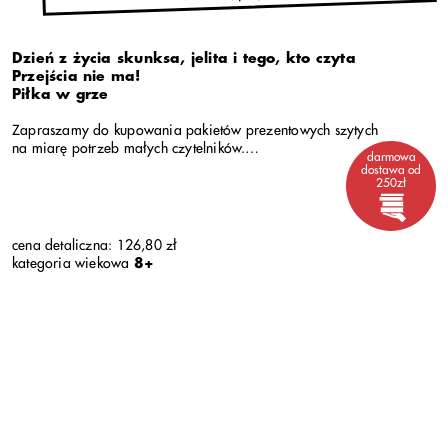
Dzień z życia skunksa, jelita i tego, kto czyta
Przejścia nie ma!
Piłka w g
rze
Zapraszamy do kupowania pakietów prezentowych szytych
na miarę potrzeb małych czytelników.
darmowa
Masz ośmiolatka, który nie lubi czytać? Ten zestaw jest dla Ciebie!
dostawa od
czytaj dalej
250zł
cena detaliczna: 126,80 zł
kategoria wiekowa
8+