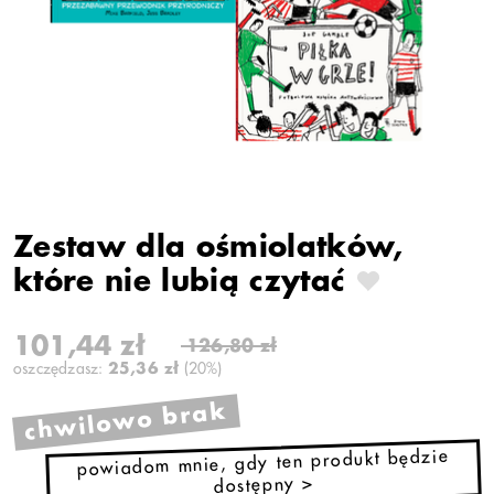
Zestaw dla ośmiolatków,
które nie lubią czytać
101,44 zł
126,80 zł
oszczędzasz:
25,36 zł
(20%)
chwilowo brak
powiadom mnie, gdy ten produkt będzie
dostępny >