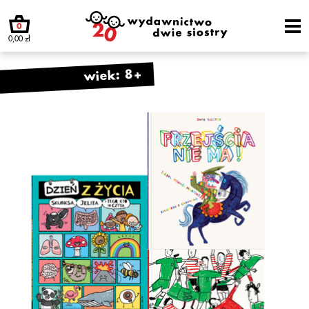
0
0,00 zł
wiek: 8+