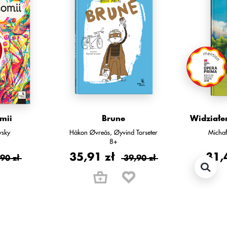
mii
Brune
Widziałe
vsky
Håkon Øvreås
Øyvind Torseter
Michał
8+
35,91 zł
31,
90 zł
39,90 zł
newsletter!