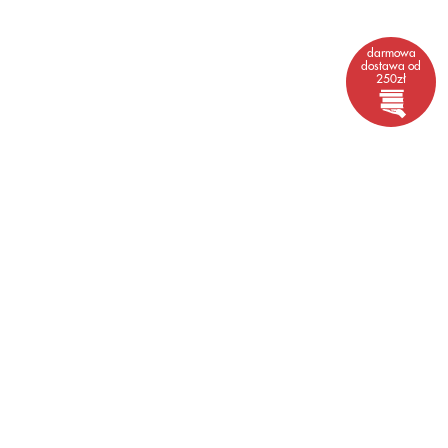
darmowa
dostawa od
250zł