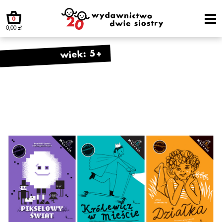
0
0,00 zł
wiek: 5+