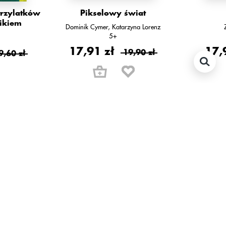
trzylatków
Pikselowy świat
nikiem
Dominik Cymer
Katarzyna Lorenz
5+
17,91 zł
17,
19,90 zł
9,60 zł
polecamy również: