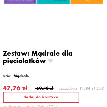
Zestaw: Mądrale dla
pięciolatków
seria:
Mądrale
47,76 zł
59,70 zł
oszczędzasz:
11,94 zł
(20%)
dodaj do koszyka
Najniższa cena z ostatnich 30 dni: 47,76 zł