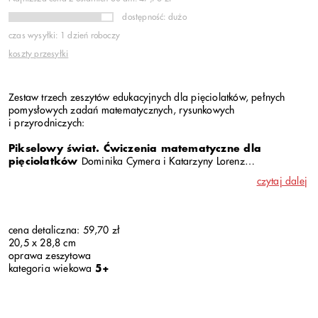
dostępność: dużo
czas wysyłki: 1 dzień roboczy
koszty przesyłki
Zestaw trzech zeszytów edukacyjnych dla pięciolatków, pełnych
pomysłowych zadań matematycznych, rysunkowych
i przyrodniczych:
Pikselowy świat. Ćwiczenia matematyczne dla
pięciolatków
Dominika Cymera i Katarzyny Lorenz
Królewicz w mieście. Ćwiczenia rysunkowe dla
czytaj dalej
pięciolatków
Dominiki Czerniak-Chojnackiej
Działka. Ćwiczenia przyrodnicze dla pięciolatków
Zosi
Frankowskiej
cena detaliczna: 59,70 zł
20,5 x 28,8 cm
oprawa zeszytowa
kategoria wiekowa
5+