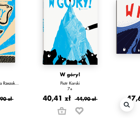
W góry!
a Rzezak
...
Piotr Karski
7+
40,41 zł
47,
90 zł
44,90 zł
w tej serii: