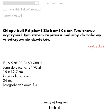
dostępność: dużo
czas wysyłki: 1 dzień roboczy
koszty przesyłki
Chlapu-bul! Psi-plum! Ziu-bam! Co ten Tutu znowu
wyczynia? Tym razem zaprasza maluchy do zabawy
w odkrywanie dźwięków.
czytaj dalej
ISBN 978-83-8150-688-5
cena detaliczna: 34,90 zł
15 x 12,7 cm
książka kartonowa
34 str.
kategoria wiekowa
1+
przeczytaj fragment