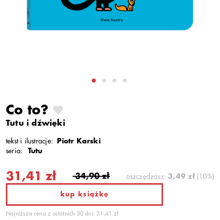
Co to?
Tutu i dźwięki
tekst i ilustracje:
Piotr Karski
seria:
Tutu
31,41 zł
34,90 zł
oszczędzasz:
3,49 zł
(10%)
kup książkę
Najniższa cena z ostatnich 30 dni: 31,41 zł