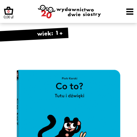
0
0,00 zł
wiek: 1+