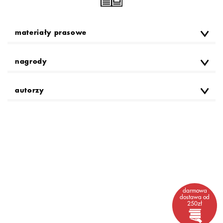
materiały prasowe
nagrody
autorzy
darmowa
dostawa od
250zł