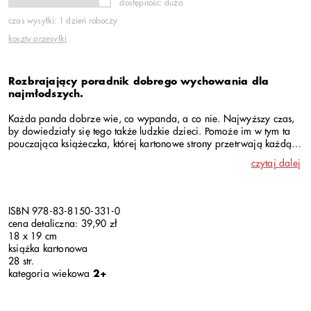
dostępność: dużo
czas wysyłki: 1 dzień roboczy
koszty przesyłki
Rozbrajający poradnik dobrego wychowania dla
najmłodszych.
Każda panda dobrze wie, co wypanda, a co nie. Najwyższy czas,
by dowiedziały się tego także ludzkie dzieci. Pomoże im w tym ta
pouczająca książeczka, której kartonowe strony przetrwają każdą,
nawet najmniej elegancką lekturę.
czytaj dalej
ISBN 978-83-8150-331-0
cena detaliczna: 39,90 zł
18 x 19 cm
książka kartonowa
28 str.
kategoria wiekowa
2+