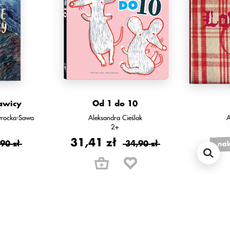
awicy
Od 1 do 10
wrocka-Sawa
Aleksandra Cieślak
A
2+
31,41 zł
nak
90 zł
34,90 zł
polecamy również: