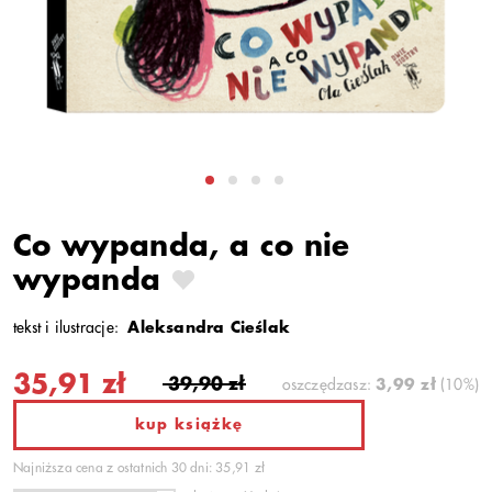
Co wypanda, a co nie
wypanda
tekst i ilustracje:
Aleksandra Cieślak
35,91 zł
39,90 zł
oszczędzasz:
3,99 zł
(10%)
kup książkę
Najniższa cena z ostatnich 30 dni: 35,91 zł