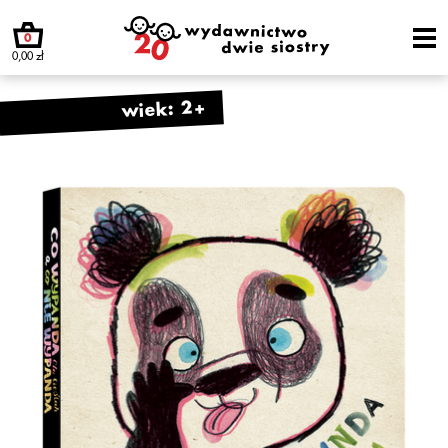
0
0,00 zł
wiek: 2+