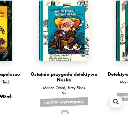
apeluszu
Ostatnia przygoda detektywa
Detekty
Noska
 Flisak
Mari
Marian Orłoń
Jerzy Flisak
6+
nak
90 zł
nakład wyczerpany