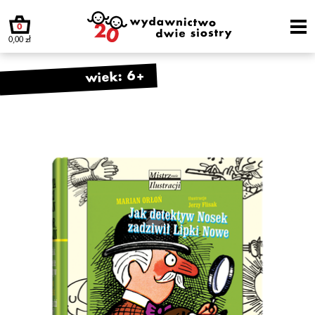
0
0,00 zł
wiek: 6+