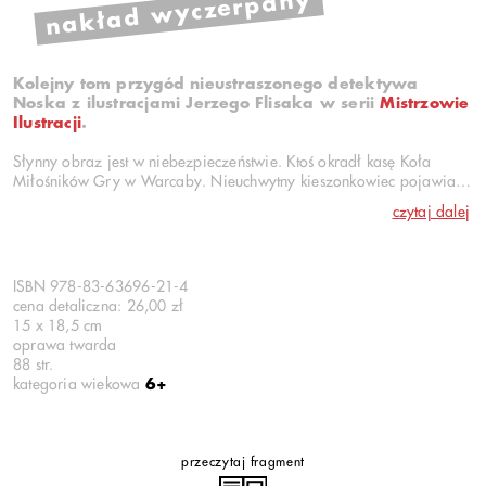
nakład wyczerpany
Kolejny tom przygód nieustraszonego detektywa
Noska z ilustracjami Jerzego Flisaka w serii
Mistrzowie
Ilustracji
.
Słynny obraz jest w niebezpieczeństwie. Ktoś okradł kasę Koła
Miłośników Gry w Warcaby. Nieuchwytny kieszonkowiec pojawia
się na obchodach 100-lecia miasta. Cóż to, czyżby złodzieje
czytaj dalej
szczególnie upodobali sobie Lipki Nowe?
Detektyw Ambroży Nosek i mówiący pies Kuba znów mają pełne
ręce (i łapy) roboty.
ISBN 978-83-63696-21-4
Seria
Mistrzowie Ilustracji
przywołuje najlepsze tradycje
cena detaliczna: 26,00 zł
polskiej grafiki książkowej. Wydajemy w niej reedycje
15 x 18,5 cm
ponadczasowych hitów literatury dziecięcej zilustrowanych przez
oprawa twarda
najwybitniejszych przedstawicieli polskiej szkoły ilustracji.
88 str.
kategoria wiekowa
6+
przeczytaj fragment