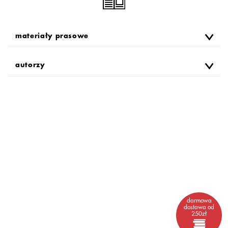
materiały prasowe
autorzy
darmowa
dostawa od
250zł