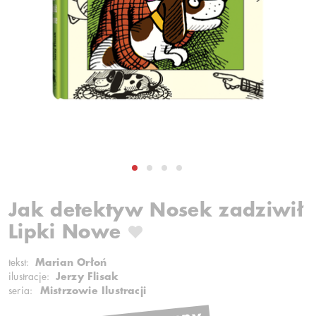
Jak detektyw Nosek zadziwił
Lipki Nowe
tekst:
Marian Orłoń
ilustracje:
Jerzy Flisak
seria:
Mistrzowie Ilustracji