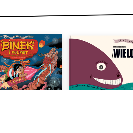
pet w królestwie chińskiego
Pan Maluśkiewicz i wi
smoka
Julian Tuwim
Bohdan But
4+