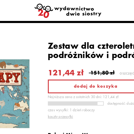
Zestaw dla czterolet
podróżników i podr
121,44 zł
151,80 zł
oszczę
dodaj do koszyka
Najniższa cena z ostatnich 30 dni: 121,44 zł
dostępność: duż
czas wysyłki: 1 dzień roboczy
koszty przesyłki