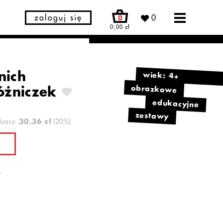
zaloguj się
0
0
0,00 zł
nich
wiek: 4+
obrazkowe
óżniczek
edukacyjne
zestawy
dzasz:
30,36 zł
(20%)
o