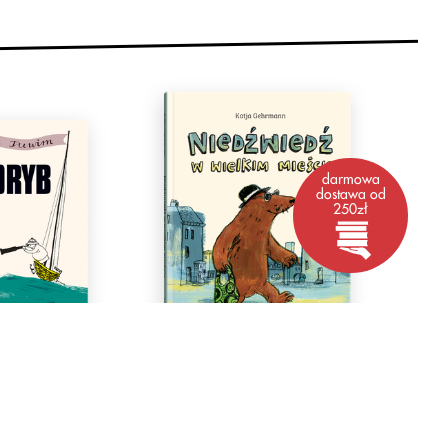
darmowa
dostawa od
250zł
eloryb
Niedźwiedź w wielkim mieście
enko
Katja Gehrmann
4+