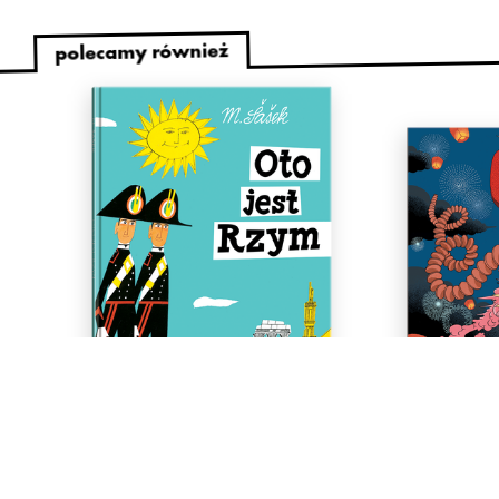
polecamy również
Oto jest Rzym
Binek i Pul
Miroslav Šašek
4+