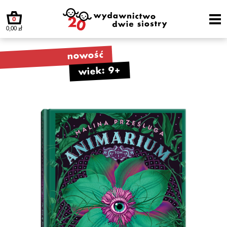
0
0,00 zł
nowość
wiek: 9+