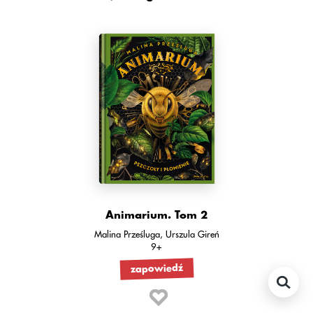
Animarium. Tom 2
Malina Prześluga
Urszula Gireń
9+
zapowiedź