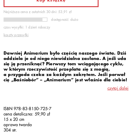
kup książkę
Najniższa cena z ostatnich 30 dni: 53,91 zł
dostępność: dużo
czas wysyłki: 1 dzień roboczy
koszty przesyłki
Dawniej Animarium było częścią naszego świata. Dziś
oddziela je od niego niewidzialna zasłona. A jeśli uda
się ją przeniknąć? Pierwszy tom wciągającego cyklu,
w którym rzeczywistość przeplata się z magią,
a przygoda czeka za każdym zakrętem. Jeśli porwał
cię „Baśniobór” – „Animarium” jest właśnie dla ciebie!
czytaj dalej
ISBN 978-83-8150-725-7
cena detaliczna: 59,90 zł
15 x 20 cm
oprawa twarda
304 str.