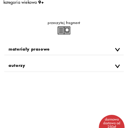
kategoria wiekowa
9+
przeczytaj fragment
materiały prasowe
autorzy
darmowa
dostawa od
250zł