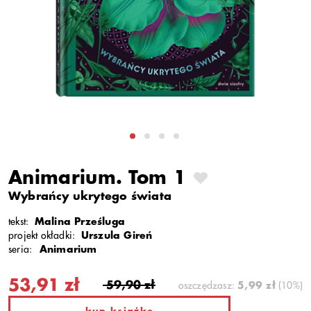
Animarium. Tom 1
Wybrańcy ukrytego świata
tekst:
Malina Prześluga
projekt okładki:
Urszula Gireń
seria:
Animarium
53,91 zł
59,90 zł
oszczędzasz:
5,99 zł
(10%)