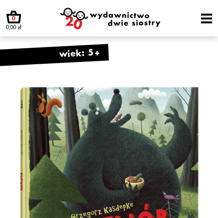
0
0,00 zł
wiek: 5+