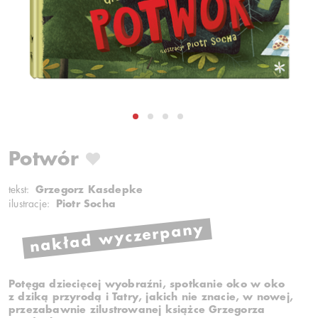
Potwór
tekst:
Grzegorz Kasdepke
ilustracje:
Piotr Socha
nakład wyczerpany
Potęga dziecięcej wyobraźni, spotkanie oko w oko
z dziką przyrodą i Tatry, jakich nie znacie, w nowej,
przezabawnie zilustrowanej książce Grzegorza