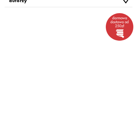
autorzy
darmowa
dostawa od
250zł