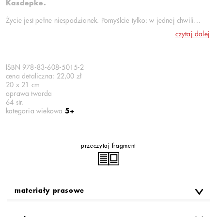
Kasdepke.
Życie jest pełne niespodzianek. Pomyślcie tylko: w jednej chwili
człowiek jedzie z rodzicami i bratem na wakacje w góry, a w
czytaj dalej
następnej – ni z tego, ni z owego budzi się we wnętrzu ogromnego
potwora... Niemożliwe? Gdy ma się sześć lat i bujną wyobraźnię,
wszystko jest możliwe!
ISBN 978-83-608-5015-2
W dowcipnym opowiadaniu Grzegorza Kasdepke Tatry okazują się
cena detaliczna: 22,00 zł
czymś zupełnie innym, niż nam się zwykle wydaje. A dzieje się to
20 x 21 cm
za sprawą nieokiełznanej fantazji pewnej rezolutnej dziewczynki...
oprawa twarda
64 str.
Książka powstała z inicjatywy Tatrzańskiego Parku Narodowego,
kategoria wiekowa
5+
który jest również jej współwydawcą.
przeczytaj fragment
materiały prasowe