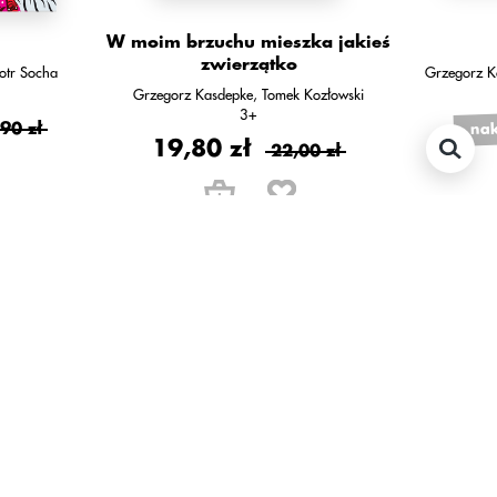
W moim brzuchu mieszka jakieś
zwierzątko
iotr Socha
Grzegorz K
Grzegorz Kasdepke
Tomek Kozłowski
3+
nak
90 zł
19,80 zł
22,00 zł
polecamy również: