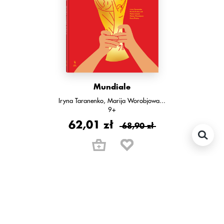
Mundiale
Iryna Taranenko
Marija Worobjowa
...
9+
62,01 zł
68,90 zł
w tej serii: