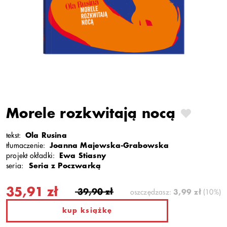
Morele rozkwitają nocą
tekst:
Ola Rusina
tłumaczenie:
Joanna Majewska-Grabowska
projekt okładki:
Ewa Stiasny
seria:
Seria z Poczwarką
35,91 zł
39,90 zł
oszczędzasz:
3,99 zł
(10%)
kup książkę