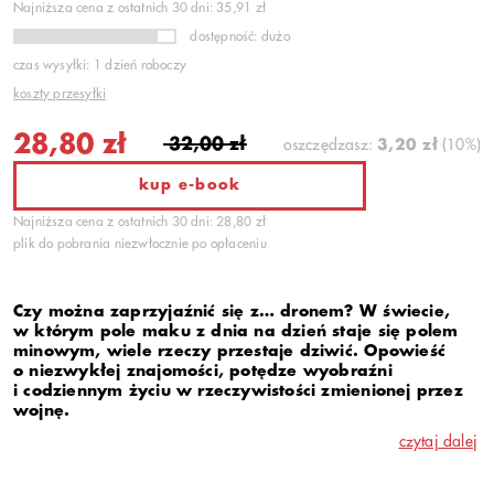
Najniższa cena z ostatnich 30 dni: 35,91 zł
dostępność: dużo
czas wysyłki: 1 dzień roboczy
koszty przesyłki
28,80 zł
32,00 zł
oszczędzasz:
3,20 zł
(10%)
kup e-book
Najniższa cena z ostatnich 30 dni: 28,80 zł
plik do pobrania niezwłocznie po opłaceniu
Czy można zaprzyjaźnić się z… dronem? W świecie,
w którym pole maku z dnia na dzień staje się polem
minowym, wiele rzeczy przestaje dziwić. Opowieść
o niezwykłej znajomości, potędze wyobraźni
i codziennym życiu w rzeczywistości zmienionej przez
wojnę.
czytaj dalej