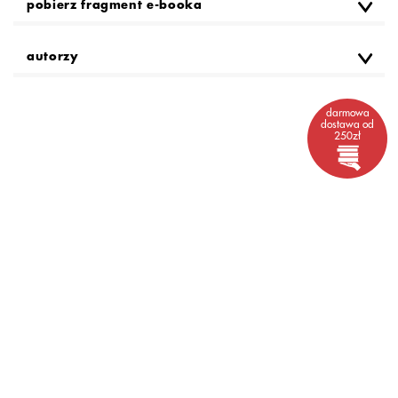
pobierz fragment e-booka
autorzy
darmowa
dostawa od
250zł