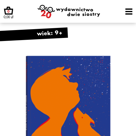
0
0,00 zł
wiek: 9+